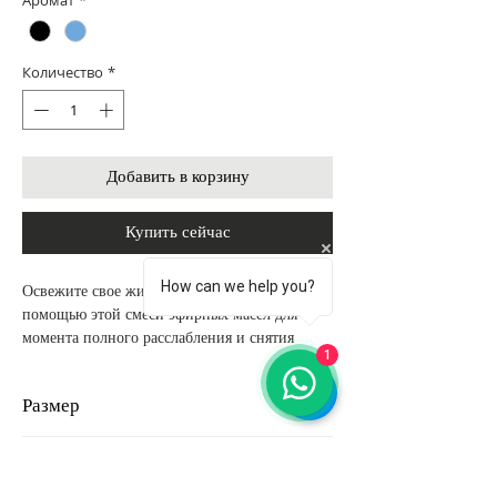
Аромат
*
Количество
*
Добавить в корзину
Купить сейчас
How can we help you?
Освежите свое жизненное пространство с
помощью этой смеси эфирных масел для
момента полного расслабления и снятия
1
стресса. В минималистичном, но стильном
флаконе он источает аромат, который
Размер
непременно подарит спокойное ощущение.
Его использование в качестве масляной
10мл
горелки делает его безупречным
Описание
дополнением.