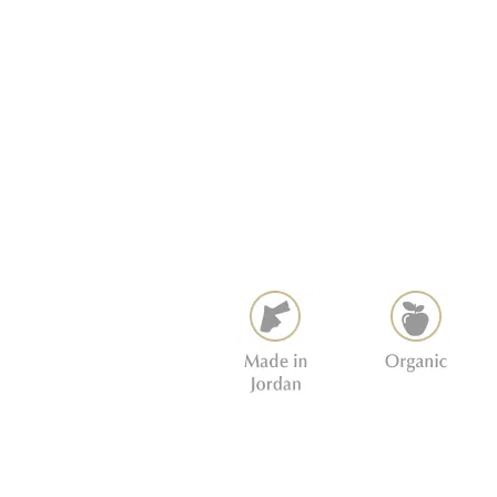
3- Jabón de glicerina de aromaterap
4- Jabón de Aceite de Oliva 150g
5- Crema Mineral Pies 100ml.