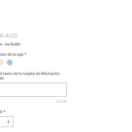
Precio
00 AUD
to excluido
color de la caja
*
l texto de tu tarjeta de felicitación
l)
0/500
d
*