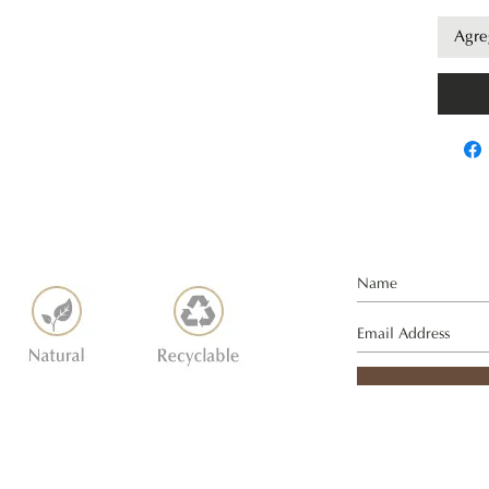
ia 180g
Agreg