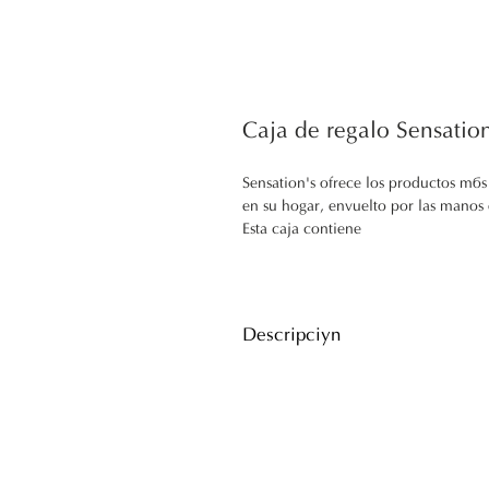
Caja de regalo Sensati
Sensation's ofrece los productos más
en su hogar, envuelto por las manos e
Esta caja contiene
1- Crema de manos mineral 100ml
2- Bola de baño Fizz
3- Jabón de glicerina de aromaterap
4- Jabón de Aceite de Oliva 150g
Descripción
5- Crema Mineral Pies 100ml.
Sensation's ofrece los productos más
en su hogar, envuelto por las manos e
Esta caja contiene
1- Crema de manos mineral 100ml
2- Bola de baño Fizz