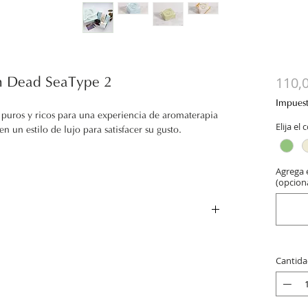
110,
on Dead SeaType 2
Impues
 puros y ricos para una experiencia de aromaterapia
Elija el 
n un estilo de lujo para satisfacer su gusto.
Agrega e
(opciona
ia 180g
 puros y ricos para una experiencia de aromaterapia
n un estilo de lujo para satisfacer su gusto.
Cantida