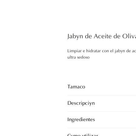
Jabón de Aceite de Oli
Limpiar e hidratar con el jabón de a
ultra sedoso
Tamaño
150g
Descripción
Jabón súper hidratante de aceite de ol
Ingredientes
formulado con aceite de oliva puro 
Olivato de sodio, cocoato de sodio, 