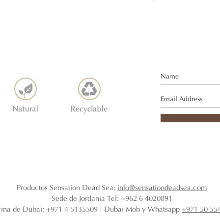
lia), aceite de geranio (pelargonium odorantissimum),
T
acial o corporal en la ducha. Enjuague con agua
ente.
Productos Sensation Dead Sea:
info@sensationdeadsea.com
Sede de Jordania Tel: +962 6 4020891
cina de Dubai: +971 4 5135509 | Dubai Mob y Whatsapp
+971 50 55