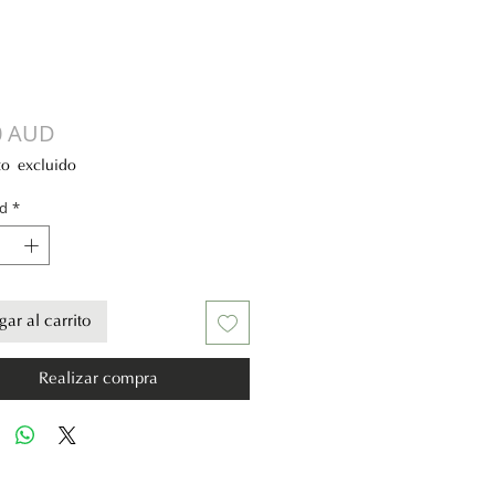
Precio
0 AUD
to excluido
d
*
ar al carrito
Realizar compra