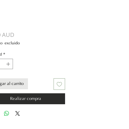
Precio
0 AUD
to excluido
d
*
ar al carrito
Realizar compra