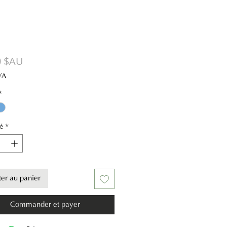
Prix
0 $AU
VA
*
é
*
ter au panier
Commander et payer