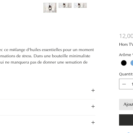
12,0
Hors T
vec ce mélange d'huiles essentielles pour un moment
Arôme
ensations de stress. Dans une bouteille minimaliste
qui ne manquera pas de donner une sensation de
r à mazout en fait un ajout impeccable.
Quantit
Ajou
vec ce mélange d'huiles essentielles pour un moment
ensations de stress. Dans une bouteille minimaliste
qui ne manquera pas de donner une sensation de