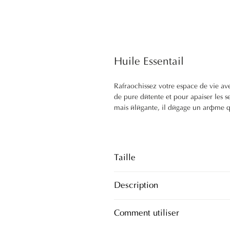
Huile Essentail
Rafraîchissez votre espace de vie a
de pure détente et pour apaiser les s
mais élégante, il dégage un arôme 
calme. Son utilisation comme brûleu
Taille
10 ml
Description
Rafraîchissez votre espace de vie a
Comment utiliser
de pure détente et pour apaiser les s
mais élégante, il dégage un arôme 